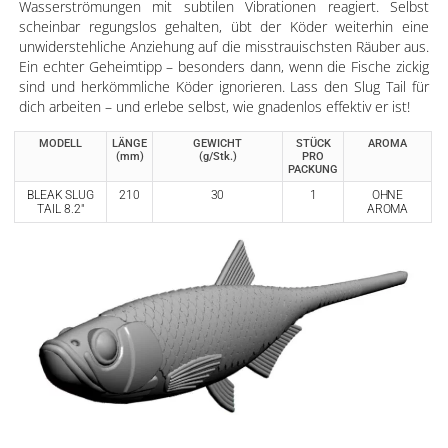
Wasserströmungen mit subtilen Vibrationen reagiert. Selbst
scheinbar regungslos gehalten, übt der Köder weiterhin eine
unwiderstehliche Anziehung auf die misstrauischsten Räuber aus.
Ein echter Geheimtipp – besonders dann, wenn die Fische zickig
sind und herkömmliche Köder ignorieren. Lass den Slug Tail für
dich arbeiten – und erlebe selbst, wie gnadenlos effektiv er ist!
MODELL
LÄNGE
GEWICHT
STÜCK
AROMA
(mm)
(g/Stk.)
PRO
PACKUNG
BLEAK SLUG
210
30
1
OHNE
TAIL 8.2"
AROMA