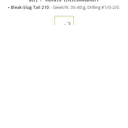
• Bleak-Slug Tail 210
- Gewicht: 35–80 g, Drilling #1/0–2/0.
WOLFRAMKOPF / RUNDER SCHRAUBKOPF
• Bleak-Slug Tail 210
- Gewicht: 28–80 g, Drilling #1/0–2/0.
BLEI EINSCHRAUBKOPF IN FISCHKOPFFORM
• Bleak-Slug Tail 210
- Gewicht: 35–80 g, Drilling #1/0–2/0.
BLEI- ODER WOLFRAM / RUNDER JIGKOPF