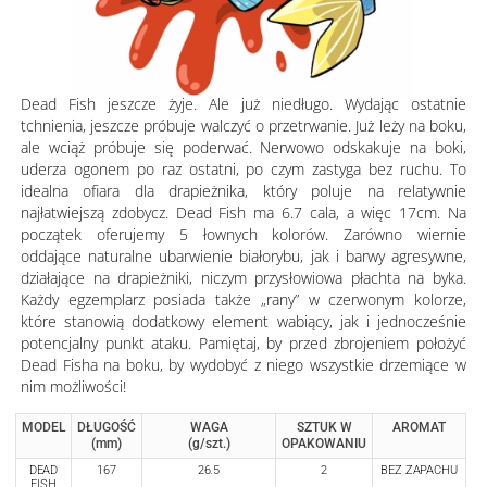
DEAD FISH
, to w wolnym tłumaczeniu martwa ryba. Jednak nasz
Dead Fish jeszcze żyje. Ale już niedługo. Wydając ostatnie
tchnienia, jeszcze próbuje walczyć o przetrwanie. Już leży na boku,
ale wciąż próbuje się poderwać. Nerwowo odskakuje na boki,
uderza ogonem po raz ostatni, po czym zastyga bez ruchu. To
idealna ofiara dla drapieżnika, który poluje na relatywnie
najłatwiejszą zdobycz. Dead Fish ma 6.7 cala, a więc 17cm. Na
początek oferujemy 5 łownych kolorów. Zarówno wiernie
oddające naturalne ubarwienie białorybu, jak i barwy agresywne,
działające na drapieżniki, niczym przysłowiowa płachta na byka.
Każdy egzemplarz posiada także „rany” w czerwonym kolorze,
które stanowią dodatkowy element wabiący, jak i jednocześnie
potencjalny punkt ataku. Pamiętaj, by przed zbrojeniem położyć
Dead Fisha na boku, by wydobyć z niego wszystkie drzemiące w
nim możliwości!
MODEL
DŁUGOŚĆ
WAGA
SZTUK W
AROMAT
(mm)
(g/szt.)
OPAKOWANIU
DEAD
167
26.5
2
BEZ ZAPACHU
FISH