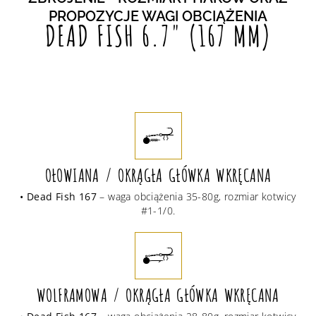
PROPOZYCJE WAGI OBCIĄŻENIA
DEAD FISH 6.7" (167 MM)
OŁOWIANA / OKRĄGŁA GŁÓWKA WKRĘCANA
• Dead Fish 167
– waga obciążenia 35-80g, rozmiar kotwicy
#1-1/0.
WOLFRAMOWA / OKRĄGŁA GŁÓWKA WKRĘCANA