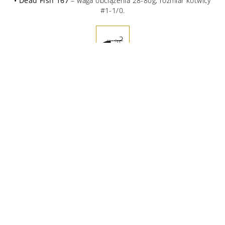
• Dead Fish 167
– waga obciążenia 28-80g, rozmiar kotwicy
#1-1/0.
OŁOWIANA GŁÓWKA WKRĘCANA W KSZTAŁCIE „RYBIA
GŁOWA”
• Dead Fish 167
– waga obciążenie 35-80g, rozmiar kotwicy
#1-1/0.
OŁOWIANA LUB WOLFRAMOWA OKRĄGŁA GŁÓWKA
JIGOWA
• Dead Fish 167
– waga obciążenia 28-80g.
rozmiary haków mogą znacznie się różnić w zależności