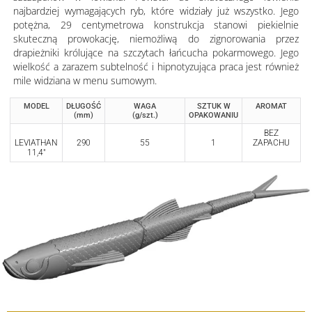
najbardziej wymagających ryb, które widziały już wszystko. Jego
potężna, 29 centymetrowa konstrukcja stanowi piekielnie
skuteczną prowokację, niemożliwą do zignorowania przez
drapieżniki królujące na szczytach łańcucha pokarmowego. Jego
wielkość a zarazem subtelność i hipnotyzująca praca jest również
mile widziana w menu sumowym.
MODEL
DŁUGOŚĆ
WAGA
SZTUK W
AROMAT
(mm)
(g/szt.)
OPAKOWANIU
BEZ
LEVIATHAN
290
55
1
ZAPACHU
11,4"