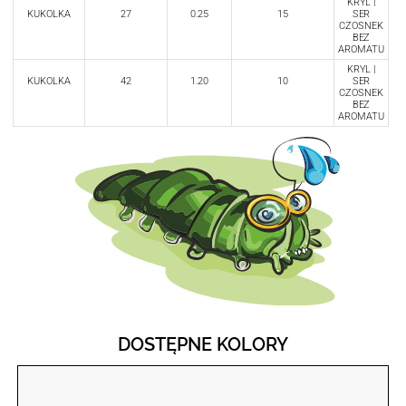
KRYL |
KUKOLKA
27
0.25
15
SER
CZOSNEK
BEZ
AROMATU
KRYL |
KUKOLKA
42
1.20
10
SER
CZOSNEK
BEZ
AROMATU
DOSTĘPNE KOLORY