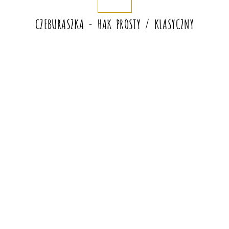
CZEBURASZKA - HAK PROSTY / KLASYCZNY
• Kukolka 27
- hak prosty z dużym oczkiem w rozmiarze #8-6,
waga czeburaszki 0,5-5 g.
• Kukolka 42
- hak prosty z dużym oczkiem w rozmiarze #2-4,
waga czeburaszki 1-10 g.
CZEBURASZKA - HAK OFFSETOWY
• Kukolka 27
- hak prosty z dużym oczkiem w rozmiarze #8-6,
waga czeburaszki 0,5-5 g.
• Kukolka 42
- hak offsetowy z dużym oczkiem w rozmiarze
#2-4, waga czeburaszki 1-10 g.