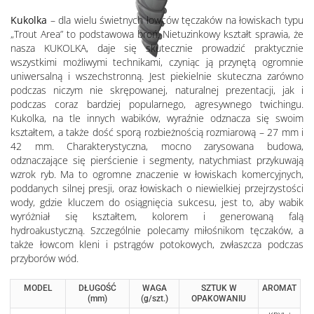
Kukolka
– dla wielu świetnych łowców tęczaków na łowiskach typu
„Trout Area” to podstawowa broń. Nietuzinkowy kształt sprawia, że
nasza KUKOLKA, daje się skutecznie prowadzić praktycznie
wszystkimi możliwymi technikami, czyniąc ją przynętą ogromnie
uniwersalną i wszechstronną. Jest piekielnie skuteczna zarówno
podczas niczym nie skrępowanej, naturalnej prezentacji, jak i
podczas coraz bardziej popularnego, agresywnego twichingu.
Kukolka, na tle innych wabików, wyraźnie odznacza się swoim
kształtem, a także dość sporą rozbieżnością rozmiarową – 27 mm i
42 mm. Charakterystyczna, mocno zarysowana budowa,
odznaczające się pierścienie i segmenty, natychmiast przykuwają
wzrok ryb. Ma to ogromne znaczenie w łowiskach komercyjnych,
poddanych silnej presji, oraz łowiskach o niewielkiej przejrzystości
wody, gdzie kluczem do osiągnięcia sukcesu, jest to, aby wabik
wyróżniał się kształtem, kolorem i generowaną falą
hydroakustyczną. Szczególnie polecamy miłośnikom tęczaków, a
także łowcom kleni i pstrągów potokowych, zwłaszcza podczas
przyborów wód.
MODEL
DŁUGOŚĆ
WAGA
SZTUK W
AROMAT
(mm)
(g/szt.)
OPAKOWANIU