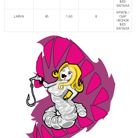
БЕЗ
ЗАПАХА
КРИЛЬ |
LARVA
45
1.60
8
СЫР
ЧЕСНОК
БЕЗ
ЗАПАХА