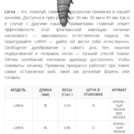
Larva
– это, пожалуй, самая универсальная приманка в нашей
линейке. Доступна в трёх размерах: 30 мм, 35 мм и 45 мм. Как и
в случае с другими нашими приманками, главный секрет
эффективности этой флагманской имитации личинки
насекомого — максимально естественная подача. Не
перегружайте LARVA — дайте ей вести себя естественно.
Свободное дрейфование у самого дна, без лишних
подёргиваний и поправок лески — лучший способ ловли.
Лёгких колебаний кончиком удилища достаточно, чтобы
«оживить» личинку. Приманка прекрасно работает при ловле
самых осторожных рыб, таких как ручьевая форель или
голавль.
МОДЕЛЬ
ДЛИНА
ВЕСЫ
ШТУК В
АРОМАТ
(мм)
(г/шт.)
УПАКОВКЕ
КРИЛЬ |
LARVA
30
0.45
15
СЫР
ЧЕСНОК
БЕЗ
ЗАПАХА
КРИЛЬ |
LARVA
35
0.80
12
СЫР
ЧЕСНОК