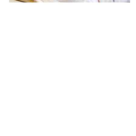
TURBO WORM – NOWY GRACZ
Koledzy „po kiju” a nowe wabiki. Świat
nieubłaganie pędzi do przodu, a my, absolutnie
się nie zatrzymujemy! Ponieważ sami jesteśmy
wędkarzami, ciągle dążymy do doskonałości, ale
w swoim rozwoju bazujemy
CZYTAJ WIĘCEJ »