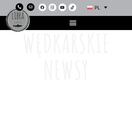
PL
WĘDKARSKIE
NEWSY