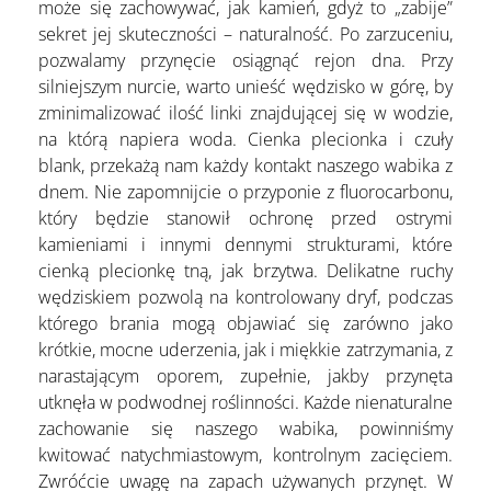
może się zachowywać, jak kamień, gdyż to „zabije”
sekret jej skuteczności – naturalność. Po zarzuceniu,
pozwalamy przynęcie osiągnąć rejon dna. Przy
silniejszym nurcie, warto unieść wędzisko w górę, by
zminimalizować ilość linki znajdującej się w wodzie,
na którą napiera woda. Cienka plecionka i czuły
blank, przekażą nam każdy kontakt naszego wabika z
dnem. Nie zapomnijcie o przyponie z fluorocarbonu,
który będzie stanowił ochronę przed ostrymi
kamieniami i innymi dennymi strukturami, które
cienką plecionkę tną, jak brzytwa. Delikatne ruchy
wędziskiem pozwolą na kontrolowany dryf, podczas
którego brania mogą objawiać się zarówno jako
krótkie, mocne uderzenia, jak i miękkie zatrzymania, z
narastającym oporem, zupełnie, jakby przynęta
utknęła w podwodnej roślinności. Każde nienaturalne
zachowanie się naszego wabika, powinniśmy
kwitować natychmiastowym, kontrolnym zacięciem.
Zwróćcie uwagę na zapach używanych przynęt. W