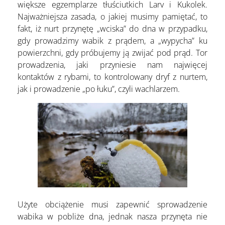
większe egzemplarze tłuściutkich Larv i Kukolek.
Najważniejsza zasada, o jakiej musimy pamiętać, to
fakt, iż nurt przynętę „wciska” do dna w przypadku,
gdy prowadzimy wabik z prądem, a „wypycha” ku
powierzchni, gdy próbujemy ją zwijać pod prąd. Tor
prowadzenia, jaki przyniesie nam najwięcej
kontaktów z rybami, to kontrolowany dryf z nurtem,
jak i prowadzenie „po łuku”, czyli wachlarzem.
Użyte obciążenie musi zapewnić sprowadzenie
wabika w pobliże dna, jednak nasza przynęta nie