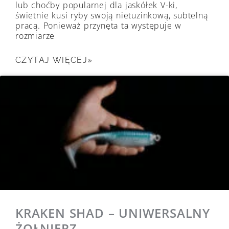
lub choćby popularnej dla jaskółek V-ki,
świetnie kusi ryby swoją nietuzinkową, subtelną
pracą. Ponieważ przynęta ta występuje w
rozmiarze
CZYTAJ WIĘCEJ»
KRAKEN SHAD – UNIWERSALNY
ŻOŁNIERZ